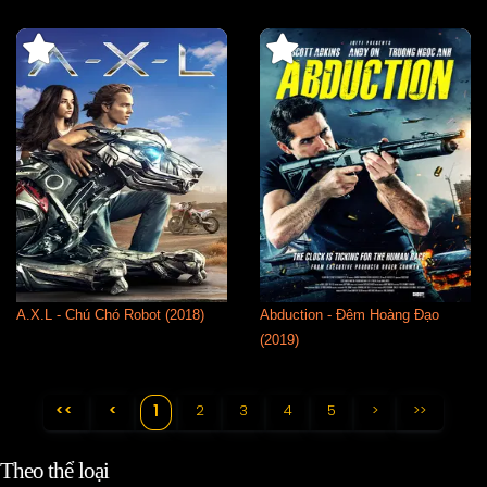
A.X.L - Chú Chó Robot (2018)
Abduction - Đêm Hoàng Đạo
(2019)
<<
<
2
3
4
5
>
>>
1
Theo thể loại