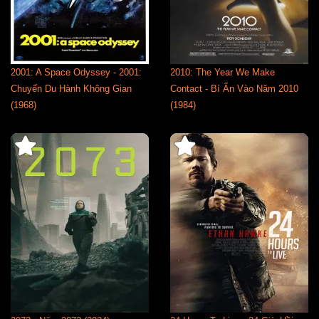
2001: A Space Odyssey - 2001:
2010: The Year We Make
Chuyến Du Hành Không Gian
Contact - Bí Ẩn Vào Năm 2010
(1968)
(1984)