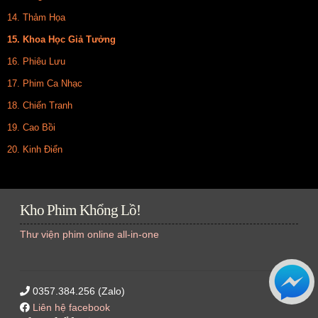
14. Thảm Họa
15. Khoa Học Giả Tưởng
16. Phiêu Lưu
17. Phim Ca Nhạc
18. Chiến Tranh
19. Cao Bồi
20. Kinh Điển
Kho Phim Khổng Lồ!
Thư viện phim online all-in-one
0357.384.256 (Zalo)
Liên hệ facebook