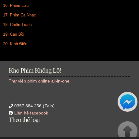
16. Phiêu Lưu
17. Phim Ca Nhạc
18. Chiến Tranh
19. Cao Bồi
20. Kinh Điển
Kho Phim Khổng Lồ!
Thư viện phim online all-in-one
0357.384.256 (Zalo)
Liên hệ facebook
Theo thể loại