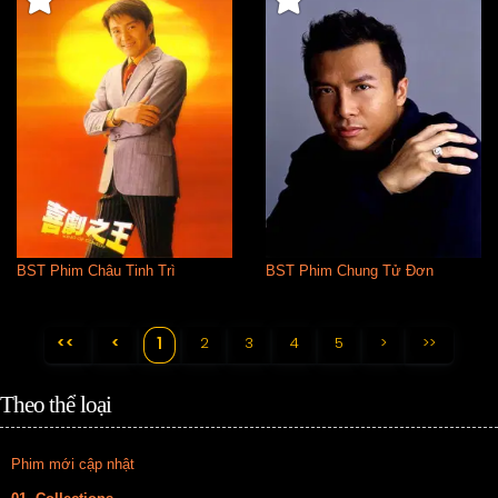
BST Phim Châu Tinh Trì
BST Phim Chung Tử Đơn
<<
<
2
3
4
5
>
>>
1
Theo thể loại
Phim mới cập nhật