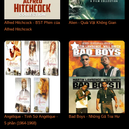
Alfred Hitchcock - BST Phim của
Alien - Quái Vật Không Gian
Alfred Hitchcock
Angélique - Tình Sử Angélique -
Bad Boys - Những Gã Trai Hư
5 phần (1964-1968)