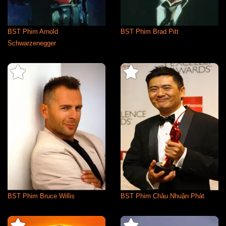
BST Phim Arnold
BST Phim Brad Pitt
Schwarzenegger
BST Phim Bruce Willis
BST Phim Châu Nhuận Phát