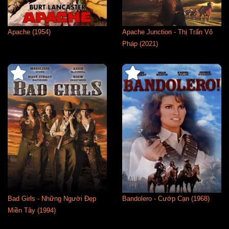
Apache (1954)
Apache Junction - Thị Trấn Vô
Pháp (2021)
Bad Girls - Những Người Đẹp
Bandolero - Cướp Cạn (1968)
Miền Tây (1994)