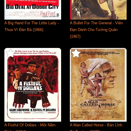
A Big Hand For The Little Lady -
A Bullet For The General - Viên
Thua Vì Đàn Bà (1966)
Đạn Dành Cho Tướng Quân
(1967)
A Fistful Of Dollars - Một Nắm
A Man Called Horse - Bản Lĩnh