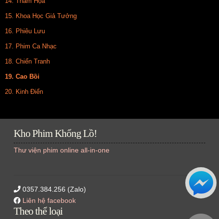
14. Thảm Họa
15. Khoa Học Giả Tưởng
16. Phiêu Lưu
17. Phim Ca Nhạc
18. Chiến Tranh
19. Cao Bồi
20. Kinh Điển
Kho Phim Khổng Lồ!
Thư viện phim online all-in-one
0357.384.256 (Zalo)
Liên hệ facebook
Theo thể loại