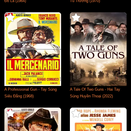
Đô La (1964)
Tù Trưởng (1970)
A Professional Gun - Tay Súng
A Tale Of Two Guns - Hai Tay
Siêu Đẳng (1968)
Súng Huyền Thoại (2022)