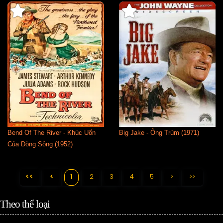
Bend Of The River - Khúc Uốn
Big Jake - Ông Trùm (1971)
Của Dòng Sông (1952)
<<
<
2
3
4
5
>
>>
1
Theo thể loại