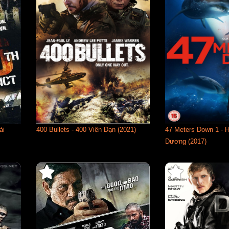
ài
400 Bullets - 400 Viên Đạn (2021)
47 Meters Down 1 - 
Dương (2017)