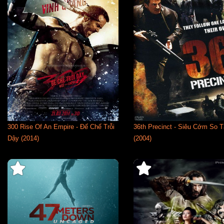
300 Rise Of An Empire - Đế Chế Trỗi
36th Precinct - Siêu Cớm So T
Dậy (2014)
(2004)