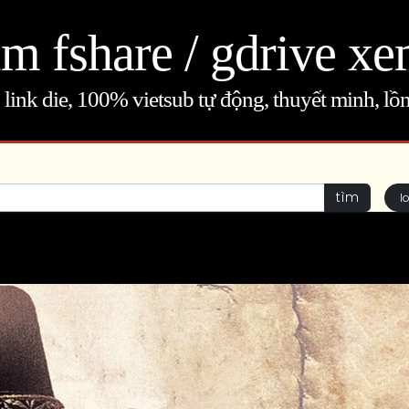
m fshare / gdrive xe
link die, 100% vietsub tự động, thuyết minh, lồn
tìm
l