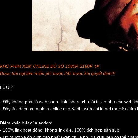
KHO PHIM XEM ONLINE ĐỒ SỘ 1080P, 2160P, 4K
Được trải nghiệm miễn phí trước 24h trước khi quyết định!!!
LƯU Ý
- Đây không phải là web share link fshare cho tải tự do như các web k
- Đây là addon xem phim online cho Kodi - web chỉ là nơi tra cứu / tìm
Điểm khác biệt của addon:
- 100% link hoạt động, không link die. 100% tích hợp sẵn sub.
- Độ mượt và ổn định cao nhất (web chỉ là nơi tra cứu nên có thể chậm