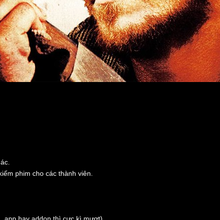
hác.
 kiếm phim cho các thành viên.
, app hay addon thì cực kì mượt).