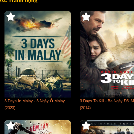
02. Hành động
3 Days In Malay - 3 Ngày Ở Malay
3 Days To Kill - Ba Ngày Đổi 
(2023)
(2014)