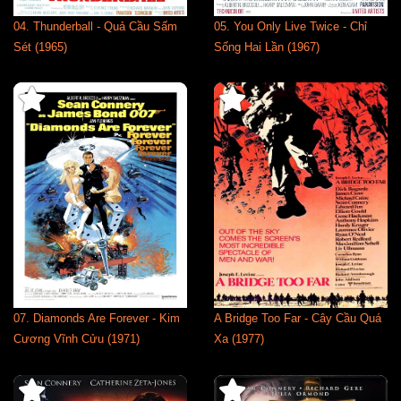
04. Thunderball - Quả Cầu Sấm
05. You Only Live Twice - Chỉ
Sét (1965)
Sống Hai Lần (1967)
07. Diamonds Are Forever - Kim
A Bridge Too Far - Cây Cầu Quá
Cương Vĩnh Cửu (1971)
Xa (1977)