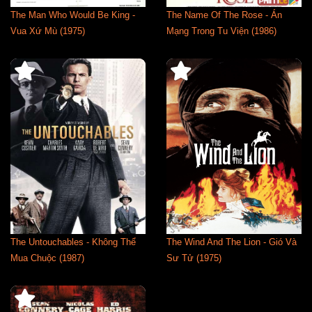
The Man Who Would Be King -
The Name Of The Rose - Án
Vua Xứ Mù (1975)
Mạng Trong Tu Viện (1986)
The Untouchables - Không Thể
The Wind And The Lion - Gió Và
Mua Chuộc (1987)
Sư Tử (1975)