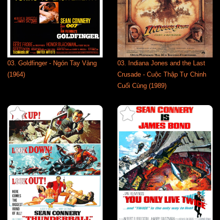
03. Goldfinger - Ngón Tay Vàng
03. Indiana Jones and the Last
(1964)
Crusade - Cuộc Thập Tự Chinh
Cuối Cùng (1989)