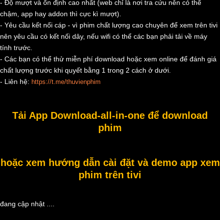
- Độ mượt và ổn định cao nhất (web chỉ là nơi tra cứu nên có thể
chậm, app hay addon thì cực kì mượt).
- Yêu cầu kết nối cáp - vì phim chất lượng cao chuyên để xem trên tivi
nên yêu cầu có kết nối dây, nếu wifi có thể các bạn phải tải về máy
tính trước.
- Các bạn có thể thử miễn phí download hoặc xem online để đánh giá
chất lượng trước khi quyết bằng 1 trong 2 cách ở dưới.
- Liên hệ:
https://t.me/thuvienphim
Tải App Download-all-in-one để download
phim
hoặc xem hướng dẫn cài đặt và demo app xem
phim trên tivi
đang cập nhật ....