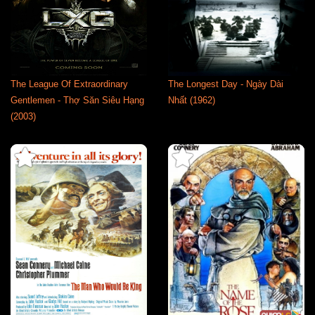
The League Of Extraordinary
The Longest Day - Ngày Dài
Gentlemen - Thợ Săn Siêu Hạng
Nhất (1962)
(2003)