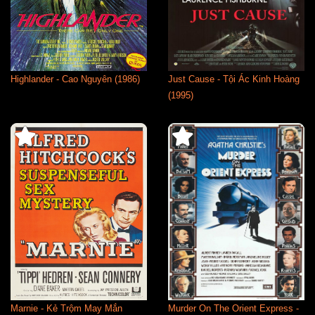
Highlander - Cao Nguyên (1986)
Just Cause - Tội Ác Kinh Hoàng
(1995)
Marnie - Kẻ Trộm May Mắn
Murder On The Orient Express -