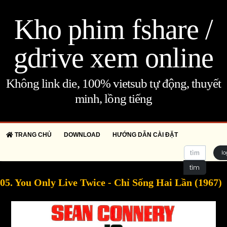
Kho phim fshare /
gdrive xem online
Không link die, 100% vietsub tự động, thuyết
minh, lồng tiếng
TRANG CHỦ
DOWNLOAD
HƯỚNG DẪN CÀI ĐẶT
lo
tìm
05. You Only Live Twice - Chỉ Sống Hai Lần (1967)