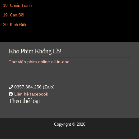
18. Chiến Tranh
19. Cao Bồi
20. Kinh Điển
Kho Phim Khổng Lồ!
Thư viện phim online all-in-one
0357.384.256 (Zalo)
Liên hệ facebook
Theo thể loại
Copyright ©
2026