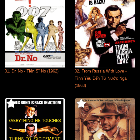
01. Dr. No - Tiến Sĩ No (1962)
02. From Russia With Love -
Tình Yêu Đến Từ Nước Nga
(1963)