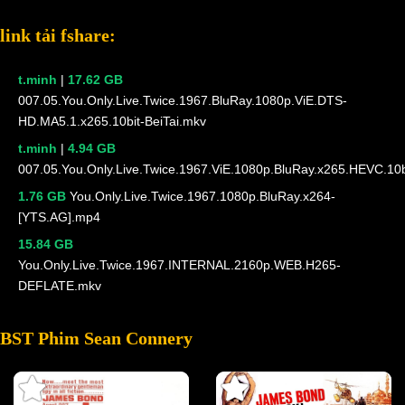
link tải fshare:
t.minh
|
17.62 GB
007.05.You.Only.Live.Twice.1967.BluRay.1080p.ViE.DTS-
HD.MA5.1.x265.10bit-BeiTai.mkv
t.minh
|
4.94 GB
007.05.You.Only.Live.Twice.1967.ViE.1080p.BluRay.x265.HEVC.10
1.76 GB
You.Only.Live.Twice.1967.1080p.BluRay.x264-
[YTS.AG].mp4
15.84 GB
You.Only.Live.Twice.1967.INTERNAL.2160p.WEB.H265-
DEFLATE.mkv
BST Phim Sean Connery