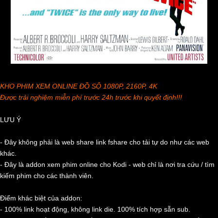
KHO PHIM XEM ONLINE ĐỒ SỘ 1080P, 2160P, 4K
Được trải nghiệm miễn phí trước 24h trước khi quyết định!!!
LƯU Ý
- Đây không phải là web share link fshare cho tải tự do như các web
khác.
- Đây là addon xem phim online cho Kodi - web chỉ là nơi tra cứu / tìm
kiếm phim cho các thành viên.
Điểm khác biệt của addon:
- 100% link hoạt động, không link die. 100% tích hợp sẵn sub.