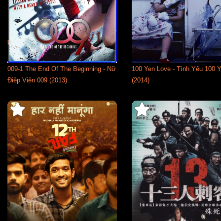
009-1 The End Of The Beginning - Nữ
100 Yen Love - Tình Yêu 100 
Điệp Viên 009 (2013)
(2014)