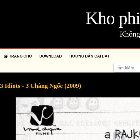
Kho phi
Không 
TRANG CHỦ
DOWNLOAD
HƯỚNG DẪN CÀI ĐẶT
3 Idiots - 3 Chàng Ngốc (2009)