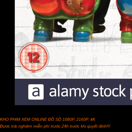
KHO PHIM XEM ONLINE ĐỒ SỘ 1080P, 2160P, 4K
Được trải nghiệm miễn phí trước 24h trước khi quyết định!!!