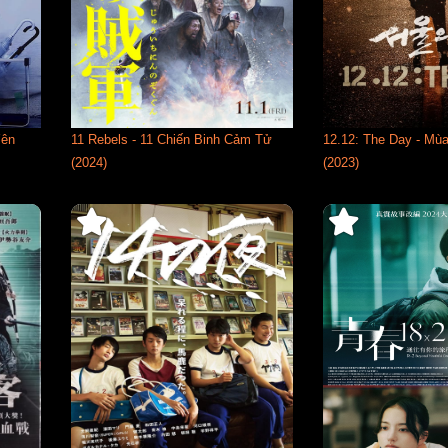
Yên
11 Rebels - 11 Chiến Binh Cảm Tử
12.12: The Day - Mù
(2024)
(2023)