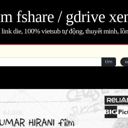
m fshare / gdrive xe
link die, 100% vietsub tự động, thuyết minh, lồn
tìm
l