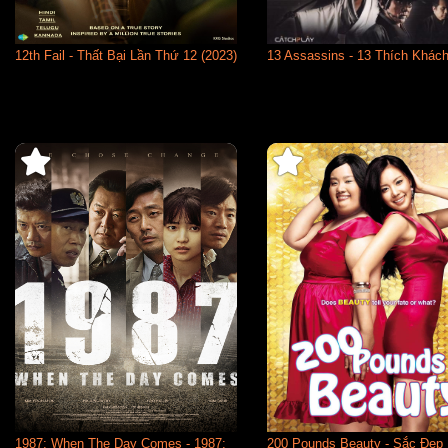
12th Fail - Thất Bại Lần Thứ 12 (2023)
13 Assassins - 13 Thích Khách
1987: When The Day Comes - 1987:
200 Pounds Beauty - Sắc Đẹp