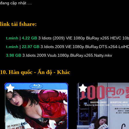
đang cập nhật ....
link tải fshare:
t.minh
|
4.22 GB
3 Idiots (2009) VIE 1080p BluRay x265 HEVC 10b
t.minh
|
22.97 GB
3.Idiots.2009.ViE.1080p.BluRay.DTS.x264-LolH
3.98 GB
3.Idiots.2009.Vsub.1080p.BluRay.x265.Natty.mkv
10. Hàn quốc - Ấn độ - Khác