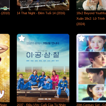
 (2010)
14 That Night - Đêm Tuổi 14 (2016)
18x2 Beyond Youthfu
Xuân 18x2: Lữ Trìn
(2024)
 Ngàn
2037 - Điều Ước Cuối Của Tù Nhân
20th Century Girl - C