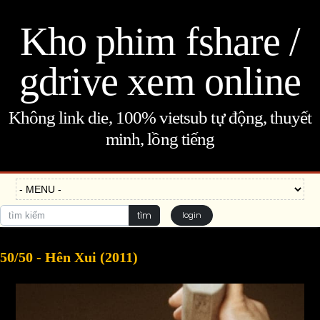
Kho phim fshare /
gdrive xem online
Không link die, 100% vietsub tự động, thuyết
minh, lồng tiếng
tìm
login
50/50 - Hên Xui (2011)