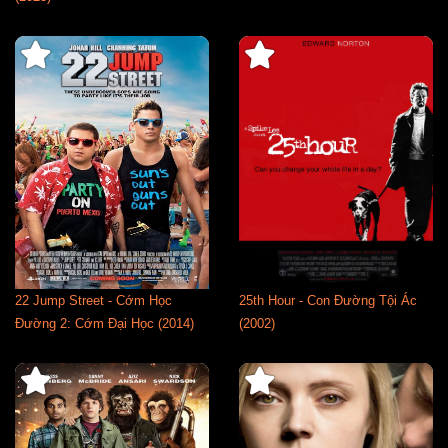
22 Jump Street - Cớm Học
25th Hour - Con Đường Tội Ác
Đường 2: Cớm Đại Học (2014)
(2002)