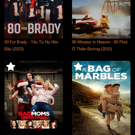
80 For Brady - Yêu Từ Nụ Hôn
90 Minutes In Heaven - 90 Phút
Đầu (2023)
Ở Thiên Đường (2015)