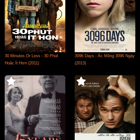
30 Minutes Or Less - 30 Phút
3096 Days - Ác Mộng 3096 Ngày
Hoặc Ít Hơn (2011)
(2013)