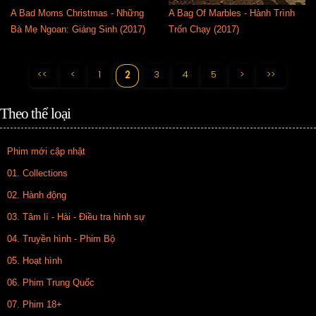
A Bad Moms Christmas - Những
A Bag Of Marbles - Hành Trình
Bà Mẹ Ngoan: Giáng Sinh (2017)
Trốn Chạy (2017)
<<
<
1
3
4
5
>
>>
2
Theo thể loại
Phim mới cập nhật
01. Collections
02. Hành động
03. Tâm lí - Hài - Điều tra hình sự
04. Truyền hình - Phim Bộ
05. Hoạt hình
06. Phim Trung Quốc
07. Phim 18+