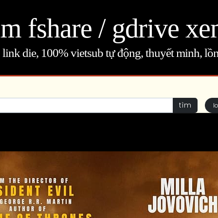
m fshare / gdrive xe
link die, 100% vietsub tự động, thuyết minh, lồn
tìm
l