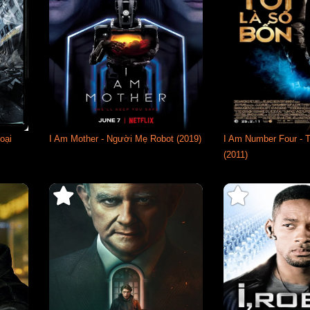
oại
I Am Mother - Người Mẹ Robot (2019)
I Am Number Four - T
(2011)