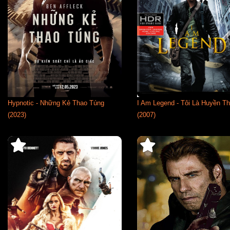
Hypnotic - Những Kẻ Thao Túng
I Am Legend - Tôi Là Huyền Th
(2023)
(2007)