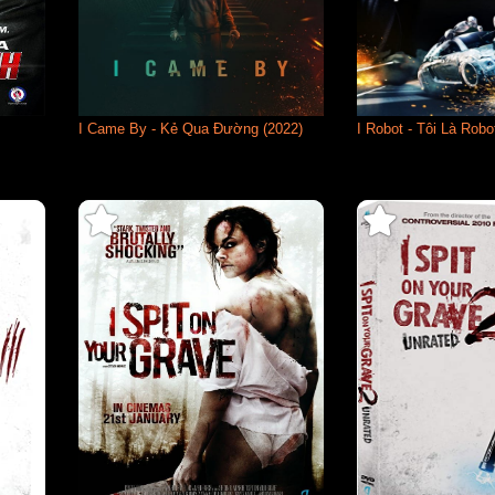
I Came By - Kẻ Qua Đường (2022)
I Robot - Tôi Là Robo