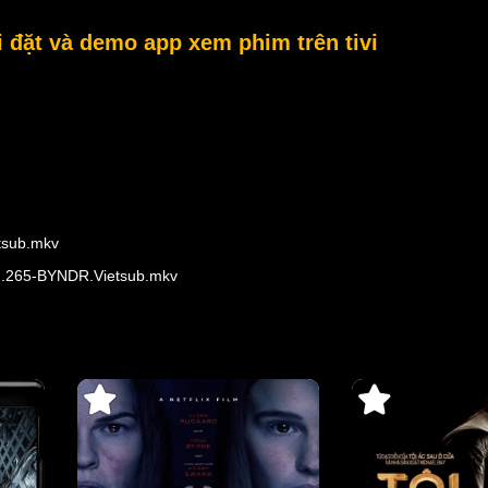
đặt và demo app xem phim trên tivi
tsub.mkv
H.265-BYNDR.Vietsub.mkv