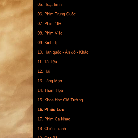
05. Hoạt hình
06. Phim Trung Quốc
07. Phim 18+
08. Phim Việt
09. Kinh dị
10. Hàn quốc - Ấn độ - Khác
11. Tài liệu
12. Hài
13. Lãng Mạn
14. Thảm Họa
15. Khoa Học Giả Tưởng
16. Phiêu Lưu
17. Phim Ca Nhạc
18. Chiến Tranh