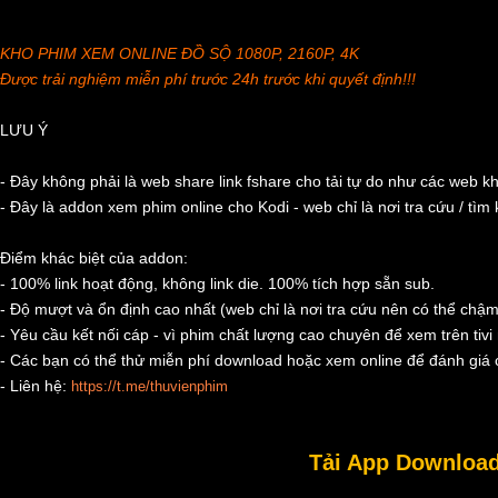
KHO PHIM XEM ONLINE ĐỒ SỘ 1080P, 2160P, 4K
Được trải nghiệm miễn phí trước 24h trước khi quyết định!!!
LƯU Ý
- Đây không phải là web share link fshare cho tải tự do như các web k
- Đây là addon xem phim online cho Kodi - web chỉ là nơi tra cứu / tìm
Điểm khác biệt của addon:
- 100% link hoạt động, không link die. 100% tích hợp sẵn sub.
- Độ mượt và ổn định cao nhất (web chỉ là nơi tra cứu nên có thể chậm
- Yêu cầu kết nối cáp - vì phim chất lượng cao chuyên để xem trên tivi 
- Các bạn có thể thử miễn phí download hoặc xem online để đánh giá c
- Liên hệ:
https://t.me/thuvienphim
Tải App Download