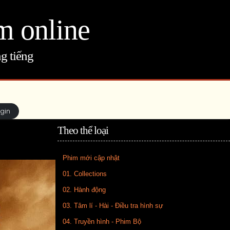
m online
g tiếng
ogin
Theo thể loại
Phim mới cập nhật
01. Collections
02. Hành động
03. Tâm lí - Hài - Điều tra hình sự
04. Truyền hình - Phim Bộ