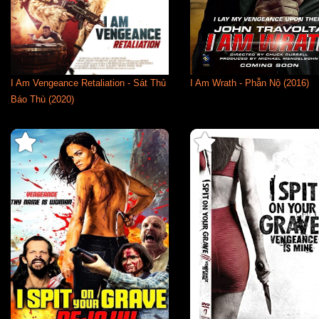
I Am Vengeance Retaliation - Sát Thủ
I Am Wrath - Phẫn Nộ (2016)
Báo Thù (2020)