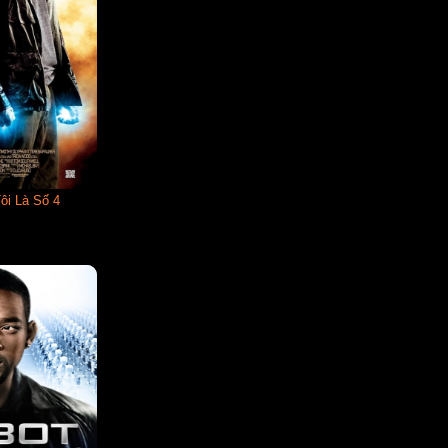
ôi Là Số 4