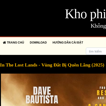
Kho phi
Không 
TRANG CHỦ
DOWNLOAD
HƯỚNG DẪN CÀI ĐẶT
In The Lost Lands - Vùng Đất Bị Quên Lãng (2025)