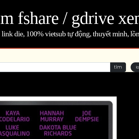
m fshare / gdrive xe
link die, 100% vietsub tự động, thuyết minh, lồn
tìm
l