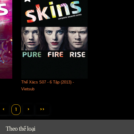
Thể Xács S07 - 6 Tập (2013) -
Vietsub
<
>
>>
1
Theo thể loại