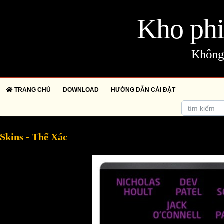
Kho phi
Không 
TRANG CHỦ
DOWNLOAD
HƯỚNG DẪN CÀI ĐẶT
Skins - Thể Xác