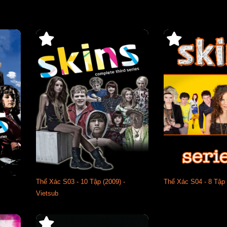
Thể Xác S03 - 10 Tập (2009) -
Thể Xác S04 - 8 Tập 
Vietsub