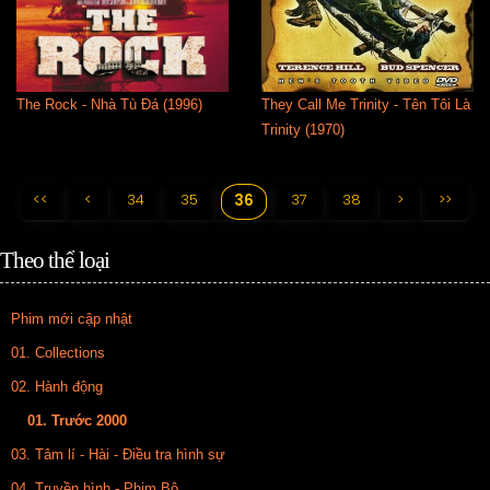
The Rock - Nhà Tù Đá (1996)
They Call Me Trinity - Tên Tôi Là
Trinity (1970)
<<
<
34
35
37
38
>
>>
36
Theo thể loại
Phim mới cập nhật
01. Collections
02. Hành động
01. Trước 2000
03. Tâm lí - Hài - Điều tra hình sự
04. Truyền hình - Phim Bộ