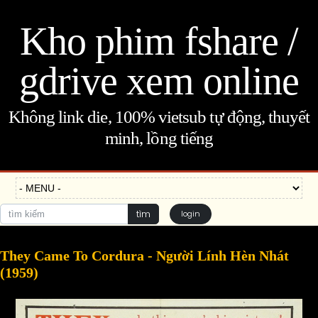
Kho phim fshare /
gdrive xem online
Không link die, 100% vietsub tự động, thuyết
minh, lồng tiếng
tìm
login
They Came To Cordura - Người Lính Hèn Nhát
(1959)