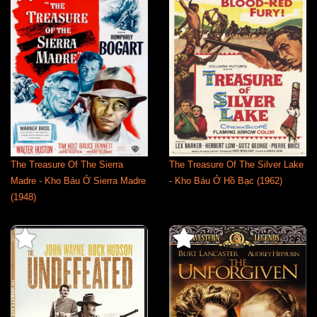
The Treasure Of The Sierra
The Treasure Of The Silver Lake
Madre - Kho Báu Ở Sierra Madre
- Kho Báu Ở Hồ Bạc (1962)
(1948)