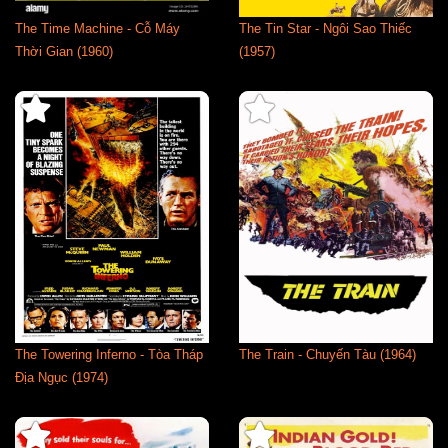
The Time Machine - Cỗ Máy
The Tin Star - Ngôi Sao Thiếc
Thời Gian (1960)
(1957)
The Towering Inferno - Tòa Tháp
The Train - Chuyến Tàu (1964)
Địa Ngục (1974)