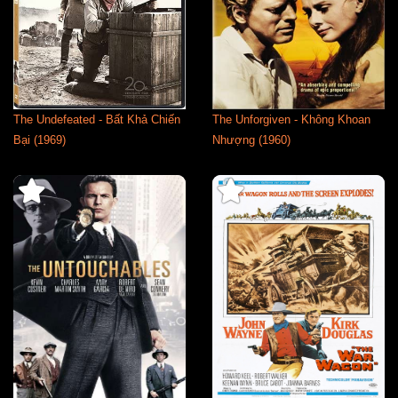
The Undefeated - Bất Khả Chiến
The Unforgiven - Không Khoan
Bại (1969)
Nhượng (1960)