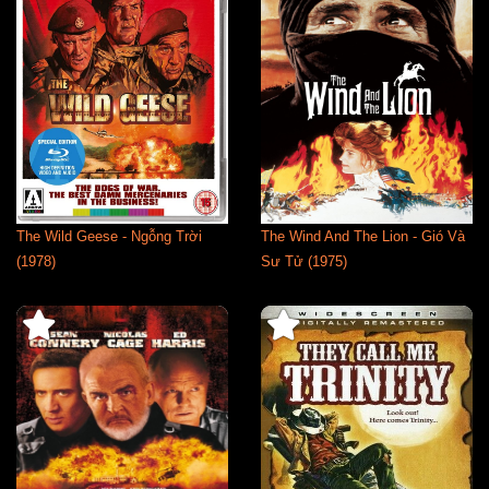
The Wild Geese - Ngỗng Trời
The Wind And The Lion - Gió Và
(1978)
Sư Tử (1975)