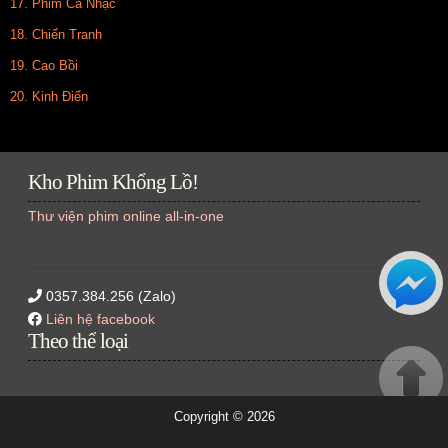
17. Phim Ca Nhạc
18. Chiến Tranh
19. Cao Bồi
20. Kinh Điển
Kho Phim Khổng Lồ!
Thư viện phim online all-in-one
0357.384.256 (Zalo)
Liên hệ facebook
Theo thể loại
Copyright ©
2026