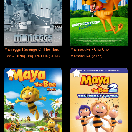
Manieggs Revenge Of The Hard
Marmaduke - Chú Chó
Egg - Trứng Ung Trả Đũa (2014)
Marmaduke (2022)