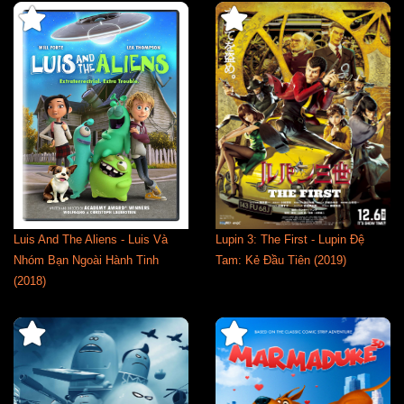
Luis And The Aliens - Luis Và
Lupin 3: The First - Lupin Đệ
Nhóm Bạn Ngoài Hành Tinh
Tam: Kẻ Đầu Tiên (2019)
(2018)