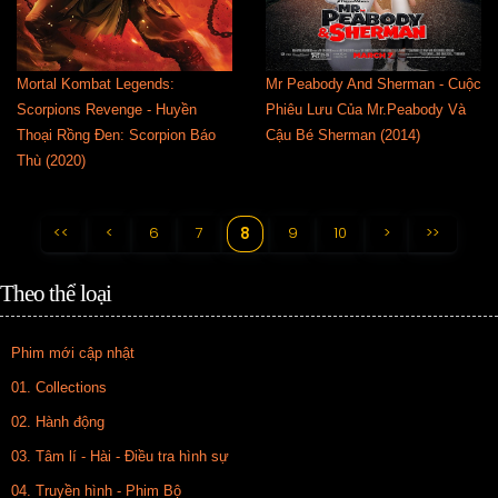
Mortal Kombat Legends:
Mr Peabody And Sherman - Cuộc
Scorpions Revenge - Huyền
Phiêu Lưu Của Mr.Peabody Và
Thoại Rồng Đen: Scorpion Báo
Cậu Bé Sherman (2014)
Thù (2020)
<<
<
6
7
9
10
>
>>
8
Theo thể loại
Phim mới cập nhật
01. Collections
02. Hành động
03. Tâm lí - Hài - Điều tra hình sự
04. Truyền hình - Phim Bộ