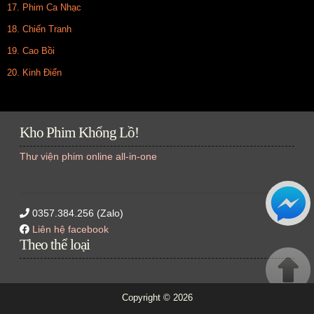
17. Phim Ca Nhạc
18. Chiến Tranh
19. Cao Bồi
20. Kinh Điển
Kho Phim Khổng Lồ!
Thư viện phim online all-in-one
0357.384.256 (Zalo)
Liên hệ facebook
Theo thể loại
Copyright ©
2026