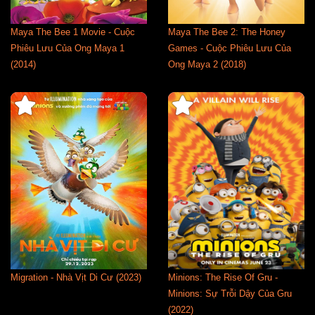
Maya The Bee 1 Movie - Cuộc
Maya The Bee 2: The Honey
Phiêu Lưu Của Ong Maya 1
Games - Cuộc Phiêu Lưu Của
(2014)
Ong Maya 2 (2018)
Migration - Nhà Vịt Di Cư (2023)
Minions: The Rise Of Gru -
Minions: Sự Trỗi Dậy Của Gru
(2022)