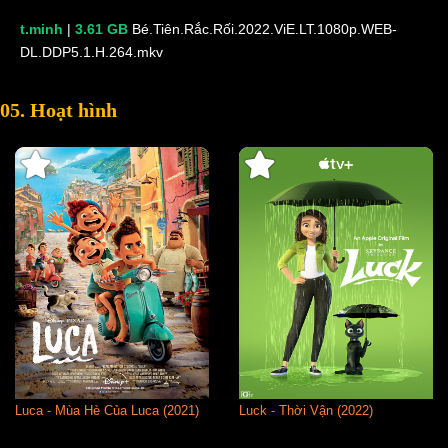
t.minh
|
3.61 GB
Bé.Tiên.Rắc.Rối.2022.ViE.LT.1080p.WEB-
DL.DDP5.1.H.264.mkv
05. Hoạt hình
Luca - Mùa Hè Của Luca (2021)
Luck - Thời Vận (2022)