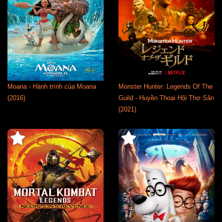
Moana - Hành trình của Moana
Monster Hunter: Legends Of The
(2016)
Guild - Huyền Thoại Hội Thợ Săn
(2021)