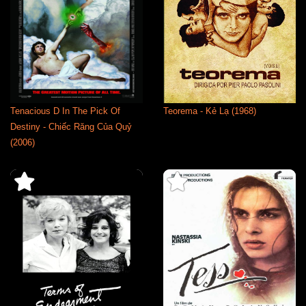
Tenacious D In The Pick Of
Teorema - Kẻ Lạ (1968)
Destiny - Chiếc Răng Của Quỷ
(2006)