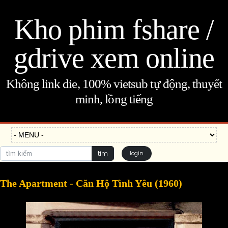
Kho phim fshare /
gdrive xem online
Không link die, 100% vietsub tự động, thuyết
minh, lồng tiếng
tìm
login
The Apartment - Căn Hộ Tình Yêu (1960)