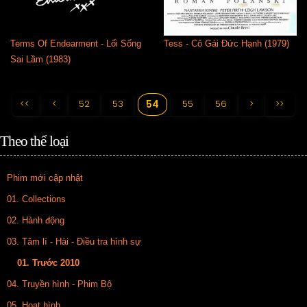
Terms Of Endearment - Lối Sống
Tess - Cô Gái Đức Hạnh (1979)
Sai Lầm (1983)
<<
<
52
53
55
56
>
>>
54
Theo thể loại
Phim mới cập nhật
01. Collections
02. Hành động
03. Tâm lí - Hài - Điều tra hình sự
01. Trước 2010
04. Truyền hình - Phim Bộ
05. Hoạt hình