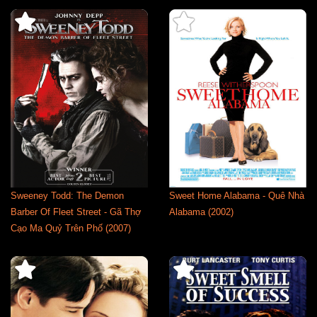
Sweeney Todd: The Demon
Sweet Home Alabama - Quê Nhà
Barber Of Fleet Street - Gã Thợ
Alabama (2002)
Cạo Ma Quỷ Trên Phố (2007)