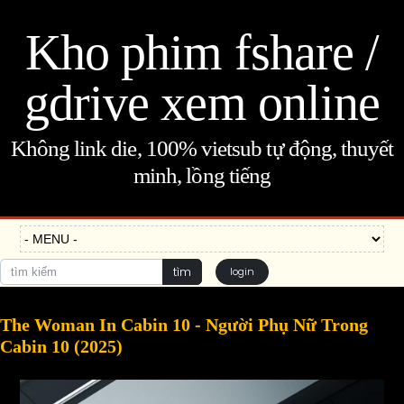
Kho phim fshare /
gdrive xem online
Không link die, 100% vietsub tự động, thuyết
minh, lồng tiếng
tìm
login
The Woman In Cabin 10 - Người Phụ Nữ Trong
Cabin 10 (2025)