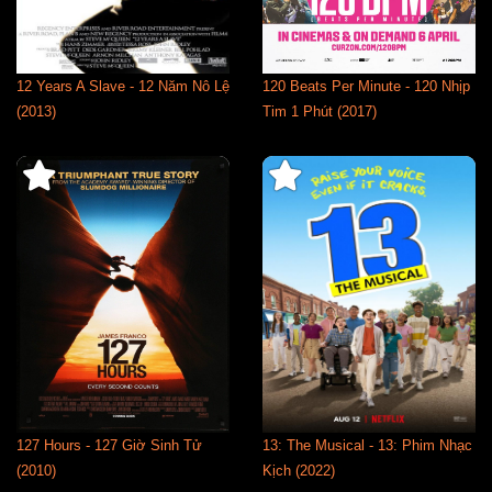
12 Years A Slave - 12 Năm Nô Lệ
120 Beats Per Minute - 120 Nhịp
(2013)
Tim 1 Phút (2017)
127 Hours - 127 Giờ Sinh Tử
13: The Musical - 13: Phim Nhạc
(2010)
Kịch (2022)