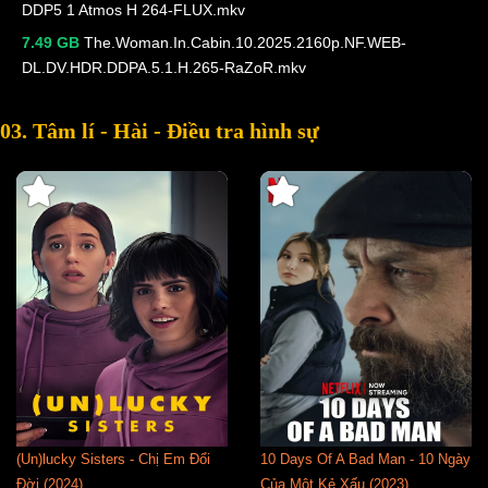
DDP5 1 Atmos H 264-FLUX.mkv
7.49 GB
The.Woman.In.Cabin.10.2025.2160p.NF.WEB-
DL.DV.HDR.DDPA.5.1.H.265-RaZoR.mkv
03. Tâm lí - Hài - Điều tra hình sự
(Un)lucky Sisters - Chị Em Đổi
10 Days Of A Bad Man - 10 Ngày
Đời (2024)
Của Một Kẻ Xấu (2023)