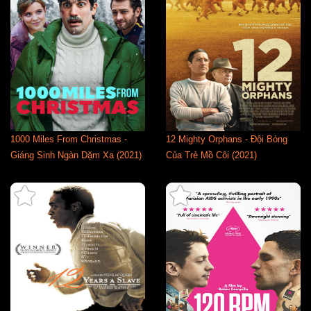
1000 Miles From Christmas -
12 Mighty Orphans - Đội Bóng
Giáng Sinh Ngàn Dặm Xa (2021)
Của Trẻ Mồ Côi (2021)