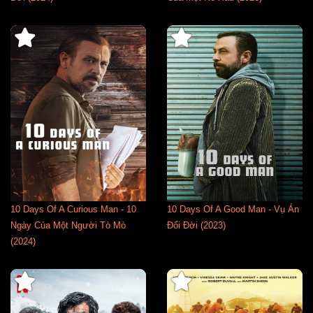
10 Days Of A Curious Man - 10
10 Days Of A Good Man - Vụ Án
Ngày Của Một Người Tò Mò
Đổi Đời (2023)
(2024)