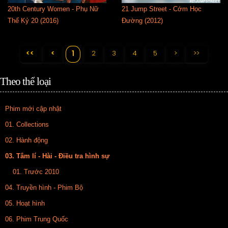
20th Century Women - Phụ Nữ
21 Jump Street - Cớm Học
Thế Kỷ 20 (2016)
Đường (2012)
<<
<
2
3
4
5
>
>>
1
Theo thể loại
Phim mới cập nhật
01. Collections
02. Hành động
03. Tâm lí - Hài - Điều tra hình sự
01. Trước 2010
04. Truyền hình - Phim Bộ
05. Hoạt hình
06. Phim Trung Quốc