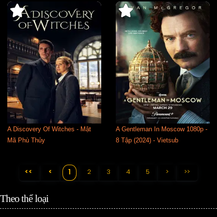
A Discovery Of Witches - Mật
A Gentleman In Moscow 1080p -
Mã Phù Thủy
8 Tập (2024) - Vietsub
<<
<
2
3
4
5
>
>>
1
Theo thể loại