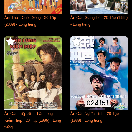
Ẩm Thực Cuộc Sống - 30 Tập
Ân Oán Giang Hồ - 20 Tập (1988)
(2009) - Lồng tiếng
- Lồng tiếng
Ân Oán Hiệp Sĩ - Thần Long
Ân Oán Nghĩa Tình - 20 Tập
Kiếm Hiệp - 20 Tập (1995) - Lồng
(1989) - Lồng tiếng
tiếng