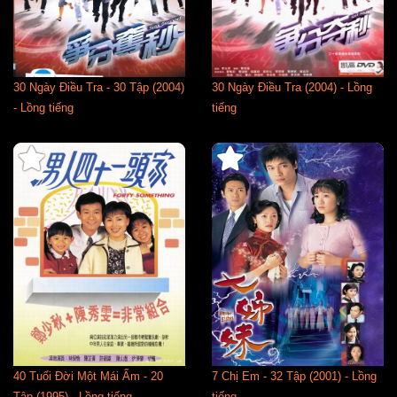
30 Ngày Điều Tra - 30 Tập (2004)
30 Ngày Điều Tra (2004) - Lồng
- Lồng tiếng
tiếng
40 Tuổi Đời Một Mái Ấm - 20
7 Chị Em - 32 Tập (2001) - Lồng
Tập (1995) - Lồng tiếng
tiếng