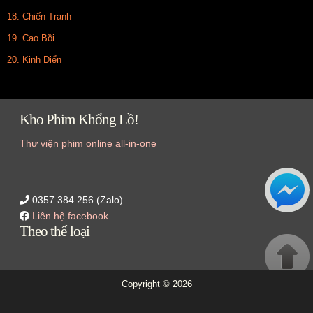
18. Chiến Tranh
19. Cao Bồi
20. Kinh Điển
Kho Phim Khổng Lồ!
Thư viện phim online all-in-one
0357.384.256 (Zalo)
Liên hệ facebook
Theo thể loại
Copyright ©
2026