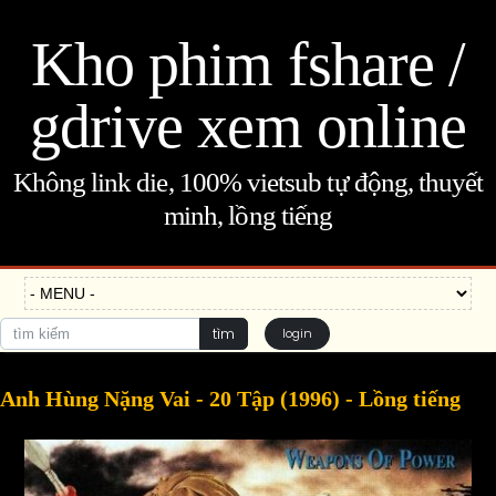
Kho phim fshare /
gdrive xem online
Không link die, 100% vietsub tự động, thuyết
minh, lồng tiếng
tìm
login
Anh Hùng Nặng Vai - 20 Tập (1996) - Lồng tiếng