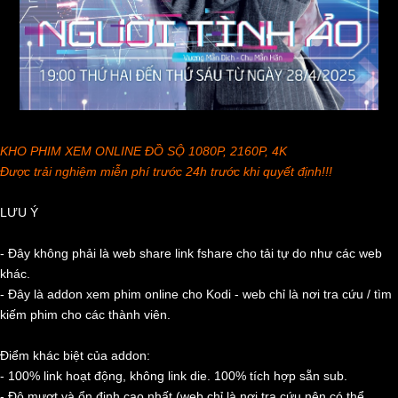
KHO PHIM XEM ONLINE ĐỒ SỘ 1080P, 2160P, 4K
Được trải nghiệm miễn phí trước 24h trước khi quyết định!!!
LƯU Ý
- Đây không phải là web share link fshare cho tải tự do như các web
khác.
- Đây là addon xem phim online cho Kodi - web chỉ là nơi tra cứu / tìm
kiếm phim cho các thành viên.
Điểm khác biệt của addon:
- 100% link hoạt động, không link die. 100% tích hợp sẵn sub.
- Độ mượt và ổn định cao nhất (web chỉ là nơi tra cứu nên có thể