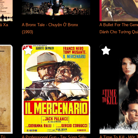
uá Xa
A Bronx Tale - Chuyện Ở Bronx
A Bullet For The Gene
(1993)
Dành Cho Tướng Quâ
 Tù
A Professional Gun - Tay Súng Siêu
A Time To Kill - Một 