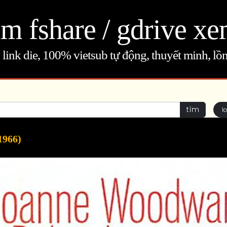
m fshare / gdrive xe
link die, 100% vietsub tự động, thuyết minh, lồn
tìm
l
1966)