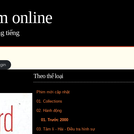
m online
g tiếng
ogin
Theo thể loại
Phim mới cập nhật
01. Collections
02. Hành động
01. Trước 2000
03. Tâm lí - Hài - Điều tra hình sự