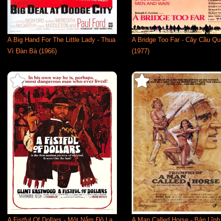
A Big Hand For The Little Lady - Thua
A Bridge Too Far - Cây Cầu Q
Vì Đàn Bà (1966)
(1977)
A Fistful Of Dollars - Một Nắm Đô La
A Man Called Horse - Bản Lĩnh