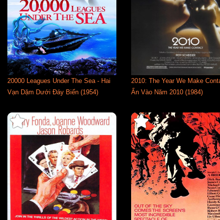
20000 Leagues Under The Sea - Hai
2010: The Year We Make Conta
Vạn Dặm Dưới Đáy Biển (1954)
Ẩn Vào Năm 2010 (1984)