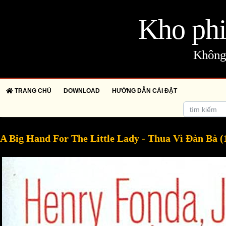
Kho phi
Không 
TRANG CHỦ
DOWNLOAD
HƯỚNG DẪN CÀI ĐẶT
A Big Hand For The Little Lady - Thua Vì Đàn Bà (