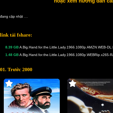
hoặc xem hướng dẫn cài 
đang cập nhật ....
link tải fshare:
8.39 GB
A.Big.Hand.for.the.Little.Lady.1966.1080p.AMZN.WEB-D
1.48 GB
A.Big.Hand.for.the.Little.Lady.1966.1080p.WEBRip.x265
01. Trước 2000