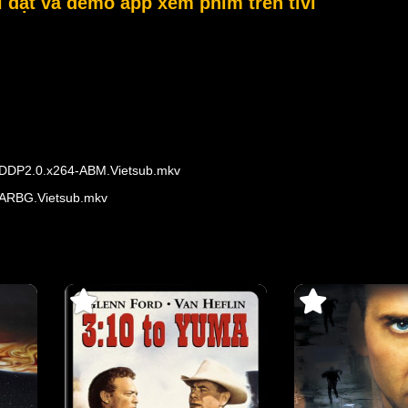
đặt và demo app xem phim trên tivi
L.DDP2.0.x264-ABM.Vietsub.mkv
-RARBG.Vietsub.mkv