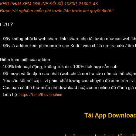
KHO PHIM XEM ONLINE ĐỒ SỘ 1080P, 2160P, 4K
Được trải nghiệm miễn phí trước 24h trước khi quyết định!!!
LƯU Ý
- Đây không phải là web share link fshare cho tải tự do như các web k
- Đây là addon xem phim online cho Kodi - web chỉ là nơi tra cứu / tìm
Điểm khác biệt của addon:
- 100% link hoạt động, không link die. 100% tích hợp sẵn sub.
- Độ mượt và ổn định cao nhất (web chỉ là nơi tra cứu nên có thể chậm
- Yêu cầu kết nối cáp - vì phim chất lượng cao chuyên để xem trên tivi 
- Các bạn có thể thử miễn phí download hoặc xem online để đánh giá c
- Liên hệ:
https://t.me/thuvienphim
Tải App Download