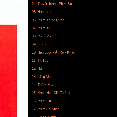
04. Truyền hình - Phim Bộ
05. Hoạt hình
06. Phim Trung Quốc
07. Phim 18+
08. Phim Việt
09. Kinh dị
10. Hàn quốc - Ấn độ - Khác
11. Tài liệu
12. Hài
13. Lãng Mạn
14. Thảm Họa
15. Khoa Học Giả Tưởng
16. Phiêu Lưu
17. Phim Ca Nhạc