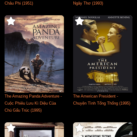
Châu Phi (1951)
Ngây Thơ (1993)
The Amazing Panda Adventure -
The American President -
Cuộc Phiêu Lưu Kì Diệu Của
Chuyện Tình Tổng Thống (1995)
Chú Gấu Trúc (1995)