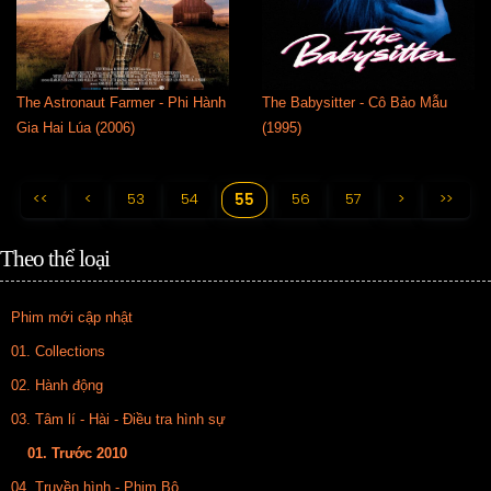
The Astronaut Farmer - Phi Hành
The Babysitter - Cô Bảo Mẫu
Gia Hai Lúa (2006)
(1995)
<<
<
53
54
56
57
>
>>
55
Theo thể loại
Phim mới cập nhật
01. Collections
02. Hành động
03. Tâm lí - Hài - Điều tra hình sự
01. Trước 2010
04. Truyền hình - Phim Bộ