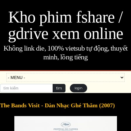
Kho phim fshare /
gdrive xem online
Không link die, 100% vietsub tự động, thuyết
minh, lồng tiếng
tìm
login
The Bands Visit - Dàn Nhạc Ghé Thăm (2007)