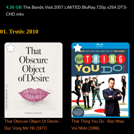
4.36 GB
The.Bands.Visit.2007.LiMiTED.BluRay.720p.x264.DTS-
CHD.mkv
01. Trước 2010
That Obscure Object Of Desire -
That Thing You Do - Ban Nhạc
Dục Vọng Mơ Hồ (1977)
Vui Nhộn (1996)