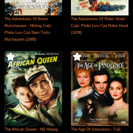
The Adventures Of Baron
The Adventures Of Robin Hood -
Munchausen - Những Cuộc
Cuộc Phiêu Lưu Của Robin Hood
Phiêu Lưu Của Nam Tước
(1938)
Muchausen (1988)
The African Queen - Nữ Hoàng
The Age Of Innocence - Tuổi