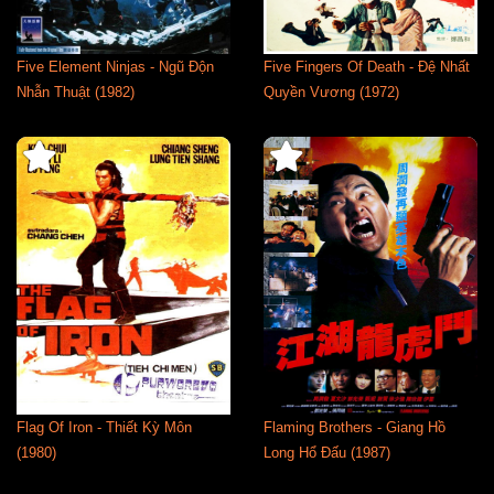
Five Element Ninjas - Ngũ Độn
Five Fingers Of Death - Đệ Nhất
Nhẫn Thuật (1982)
Quyền Vương (1972)
Flag Of Iron - Thiết Kỳ Môn
Flaming Brothers - Giang Hồ
(1980)
Long Hổ Đấu (1987)