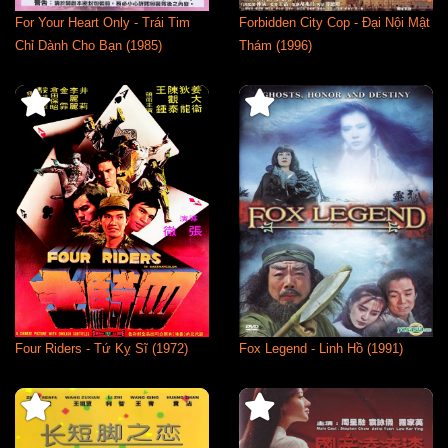
For Your Heart Only - Trái Tim
Forbidden City Cop - Đại Nội Mật
Chỉ Dành Cho Bạn (1985)
Thám (1996)
Four Riders - Tứ Kỵ Sĩ (1972)
Fox Legend - Linh Hồ (1991)