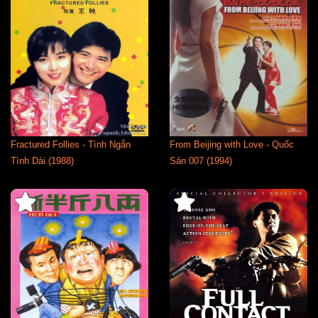
Fractured Follies - Tình Ngắn
From Beijing with Love - Quốc
Tình Dài (1988)
Sản 007 (1994)