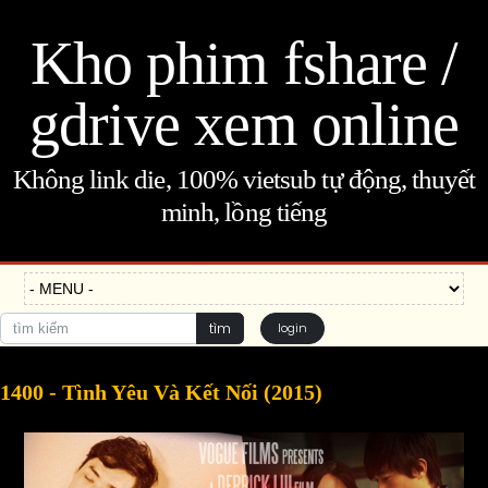
Kho phim fshare /
gdrive xem online
Không link die, 100% vietsub tự động, thuyết
minh, lồng tiếng
tìm
login
1400 - Tình Yêu Và Kết Nối (2015)