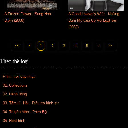
A Frozen Flower - Song Hoa
A Good Lawyer's Wife - Những
Điếm (2008)
Đam Mê Của Cô Vợ Luật Sư
(2003)
<<
<
2
3
4
5
>
>>
1
Theo thể loại
Phim mới cập nhật
01. Collections
02. Hành động
03. Tâm lí - Hài - Điều tra hình sự
04. Truyền hình - Phim Bộ
05. Hoạt hình