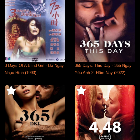
3 Days Of A Blind Girl - Ba Ngày
365 Days: This Day - 365 Ngày
Nhục Hình (1993)
Yêu Anh 2: Hôm Nay (2022)