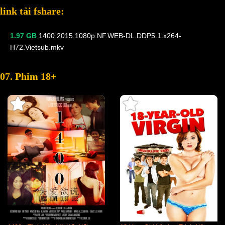
link tải fshare:
1.97 GB
1400.2015.1080p.NF.WEB-DL.DDP5.1.x264-
H72.Vietsub.mkv
07. Phim 18+