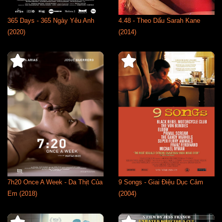
365 Days - 365 Ngày Yêu Anh
4.48 - Theo Dấu Sarah Kane
(2020)
(2014)
7h20 Once A Week - Da Thịt Của
9 Songs - Giai Điệu Dục Cảm
Em (2018)
(2004)