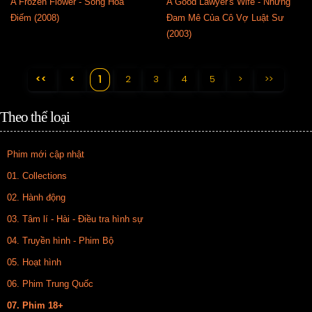
A Frozen Flower - Song Hoa
A Good Lawyer's Wife - Những
Điếm (2008)
Đam Mê Của Cô Vợ Luật Sư
(2003)
<<
<
2
3
4
5
>
>>
1
Theo thể loại
Phim mới cập nhật
01. Collections
02. Hành động
03. Tâm lí - Hài - Điều tra hình sự
04. Truyền hình - Phim Bộ
05. Hoạt hình
06. Phim Trung Quốc
07. Phim 18+