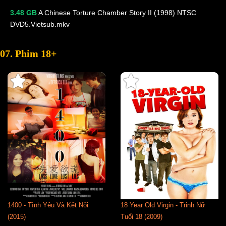
3.48 GB
A Chinese Torture Chamber Story II (1998) NTSC
DVD5.Vietsub.mkv
07. Phim 18+
1400 - Tình Yêu Và Kết Nối
18 Year Old Virgin - Trinh Nữ
(2015)
Tuổi 18 (2009)