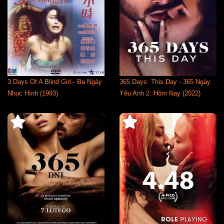
3 Days Of A Blind Girl - Ba Ngày
365 Days: This Day - 365 Ngày
Nhục Hình (1993)
Yêu Anh 2: Hôm Nay (2022)