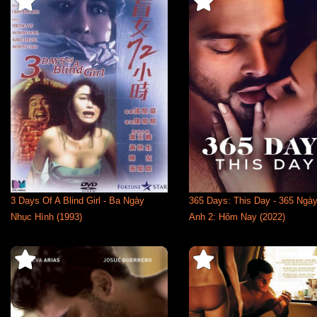
3 Days Of A Blind Girl - Ba Ngày
365 Days: This Day - 365 Ngà
Nhục Hình (1993)
Anh 2: Hôm Nay (2022)