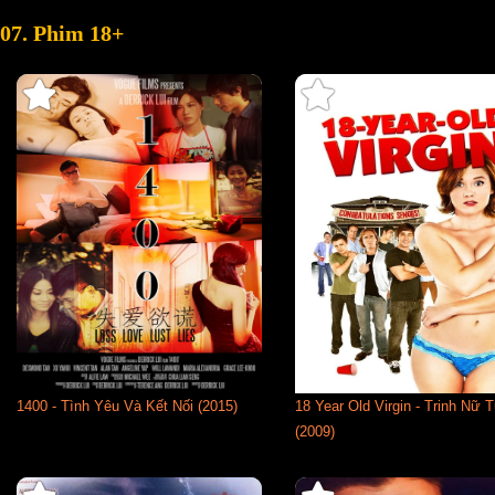
07. Phim 18+
1400 - Tình Yêu Và Kết Nối (2015)
18 Year Old Virgin - Trinh Nữ T
(2009)