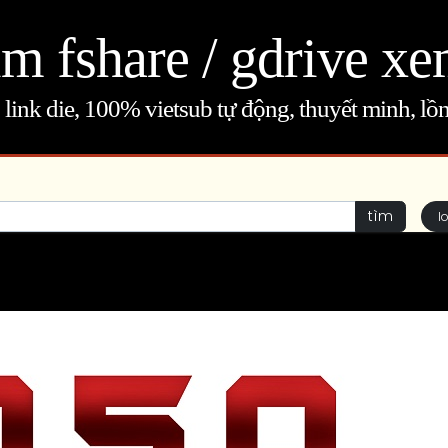
m fshare / gdrive xe
link die, 100% vietsub tự động, thuyết minh, lồn
tìm
l