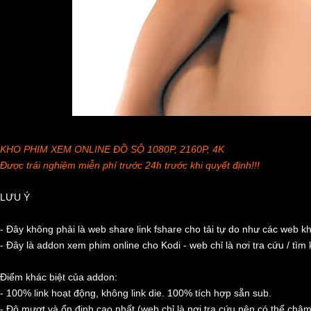
KHO PHIM XEM ONLINE ĐỒ SỘ 1080P, 2160P, 4K
Được trải nghiệm miễn phí trước 24h trước khi quyết định!!!
LƯU Ý
- Đây không phải là web share link fshare cho tải tự do như các web k
- Đây là addon xem phim online cho Kodi - web chỉ là nơi tra cứu / tìm
Điểm khác biệt của addon:
- 100% link hoạt động, không link die. 100% tích hợp sẵn sub.
- Độ mượt và ổn định cao nhất (web chỉ là nơi tra cứu nên có thể chậm