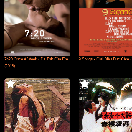
7h20 Once A Week - Da Thịt Của Em
9 Songs - Giai Điệu Dục Cảm (
(2018)