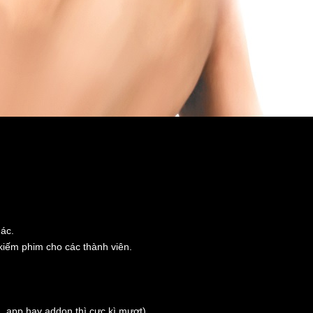
hác.
 kiếm phim cho các thành viên.
, app hay addon thì cực kì mượt).