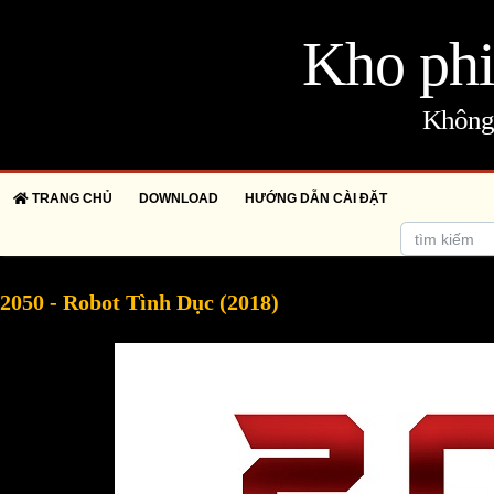
Kho phi
Không 
TRANG CHỦ
DOWNLOAD
HƯỚNG DẪN CÀI ĐẶT
2050 - Robot Tình Dục (2018)